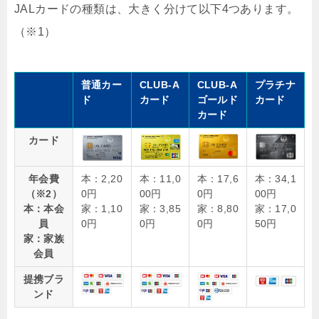
JALカードの種類は、大きく分けて以下4つあります。
（※1）
普通カー
CLUB-A
CLUB-A
プラチナ
ド
カード
ゴールド
カード
カード
カード
年会費
本：2,20
本：11,0
本：17,6
本：34,1
（※2）
0円
00円
0円
00円
本：本会
家：1,10
家：3,85
家：8,80
家：17,0
員
0円
0円
0円
50円
家：家族
会員
提携ブラ
ンド