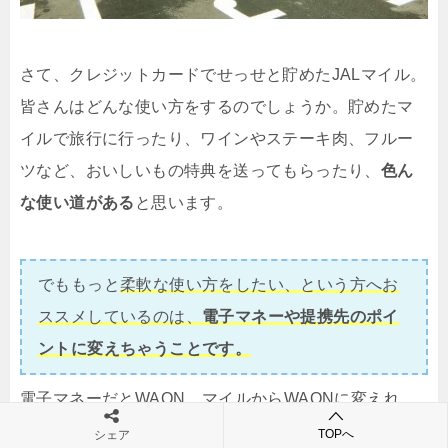
さて、クレジットカードでせっせと貯めたJALマイル。
皆さんはどんな使い方をするのでしょうか。貯めたマ
イルで旅行に行ったり、ワインやステーキ肉、フルー
ツなど、おいしいもの特典を送ってもらったり、
色ん
な使い道がある
と思います。
でももっと
柔軟な使い方をしたい、という方へお
ススメしているのは、
電子マネーや提携先のポイ
ントに変えちゃうことです。
電子マネーだとWAON。マイルからWAONに変えれ
ば、あとは使い方自由。
TOPへ
シェア