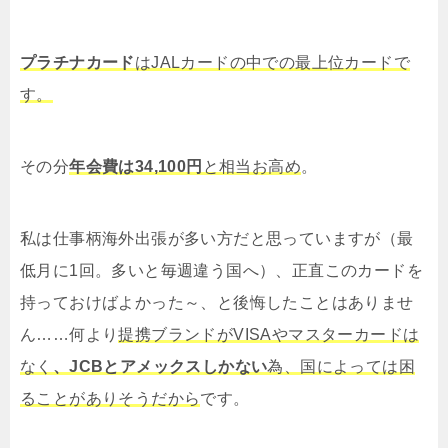
プラチナカード
はJALカードの中での最上位カードで
す。
その分
年会費は34,100円
と相当お高め
。
私は仕事柄海外出張が多い方だと思っていますが（最
低月に1回。多いと毎週違う国へ）、正直このカードを
持っておけばよかった～、と後悔したことはありませ
ん……何より
提携ブランドがVISAやマスターカードは
なく
、JCBとアメックスしかない
為、国によっては困
ることがありそうだから
です。